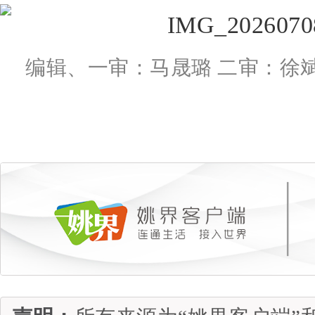
编辑、一审：马晟璐 二审：徐斌