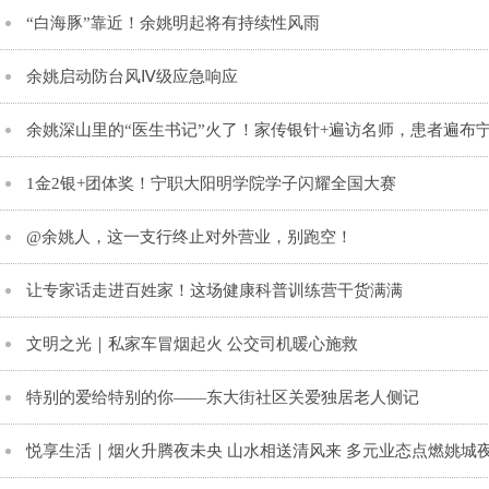
“白海豚”靠近！余姚明起将有持续性风雨
余姚启动防台风Ⅳ级应急响应
余姚深山里的“医生书记”火了！家传银针+遍访名师，患者遍布
1金2银+团体奖！宁职大阳明学院学子闪耀全国大赛
@余姚人，这一支行终止对外营业，别跑空！
让专家话走进百姓家！这场健康科普训练营干货满满
文明之光｜​私家车冒烟起火 公交司机暖心施救
特别的爱给特别的你——东大街社区关爱独居老人侧记
悦享生活｜烟火升腾夜未央 山水相送清风来 多元业态点燃姚城