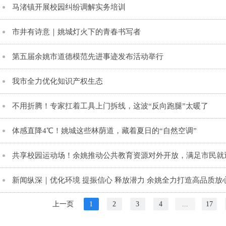
马渚镇开展校园纠纷调解实务培训
市井有诗意｜​姚城灯火下的青春书写者
第五届余姚市道德模范先进事迹发布活动举行
我市全力优化知识产权生态
不用折腾！专家扛着工具上门拆线，这波“反向跑腿”太暖了
体感直降4℃！姚城这些林荫道，藏着夏日的“自然空调”
共享校园运动场！余姚推动公共教育资源对外开放，满足市民就
新闻纵深｜优化环境 提振信心 释放潜力 余姚全力打造高品质放
上一页
1
2
3
4
...
17