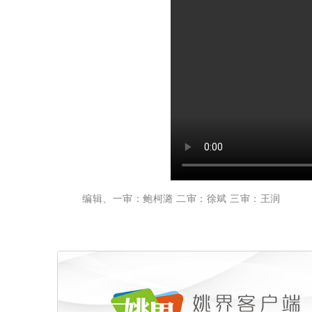
编辑、一审：鲍柯潞 二审：徐斌 三审：王润