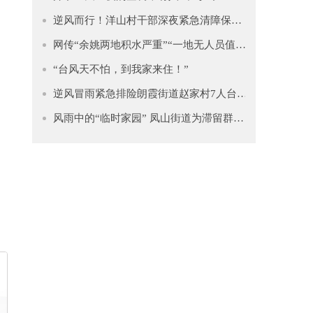
逆风而行！洋山村干部深夜紧急清障保平安
网传“余姚两地积水严重”“一地无人员值守”？谣言！
“台风天不怕，到我家来住！”
逆风冒雨紧急排险朗霞街道赵家村7人台风中加固楼顶热水器
风雨中的“临时家园” 凤山街道为滞留群众撑起“安全伞”