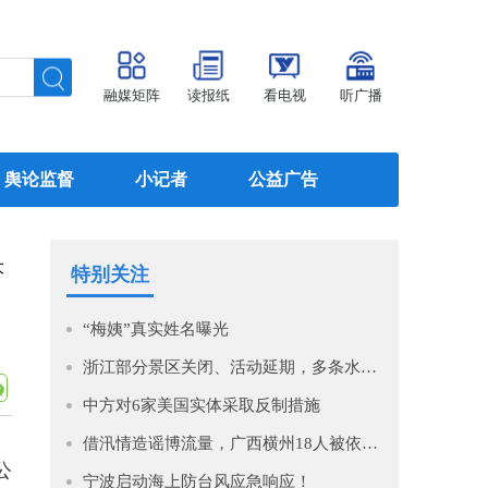
融媒矩阵
读报纸
看电视
听广播
舆论监督
小记者
公益广告
大
特别关注
“梅姨”真实姓名曝光
浙江部分景区关闭、活动延期，多条水上航班停航！台风“白海豚”今晨5时位于温州市偏东方向约1360公里的西北太平洋上
中方对6家美国实体采取反制措施
借汛情造谣博流量，广西横州18人被依法查处（2026·08·05）
公
宁波启动海上防台风应急响应！