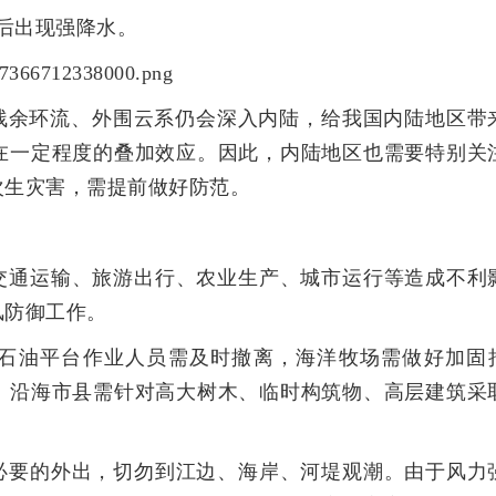
先后出现强降水。
其残余环流、外围云系仍会深入内陆，给我国内陆地区带
在一定程度的叠加效应。因此，内陆地区也需要特别关
次生灾害，需提前做好防范。
交通运输、旅游出行、农业生产、城市运行等造成不利
风防御工作。
石油平台作业人员需及时撤离，海洋牧场需做好加固
。沿海市县需针对高大树木、临时构筑物、高层建筑采
必要的外出，切勿到江边、海岸、河堤观潮。由于风力