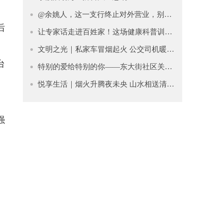
@余姚人，这一支行终止对外营业，别跑空！
后
让专家话走进百姓家！这场健康科普训练营干货满满
文明之光｜​私家车冒烟起火 公交司机暖心施救
台
特别的爱给特别的你——东大街社区关爱独居老人侧记
悦享生活｜烟火升腾夜未央 山水相送清风来 多元业态点燃姚城夜经济
强