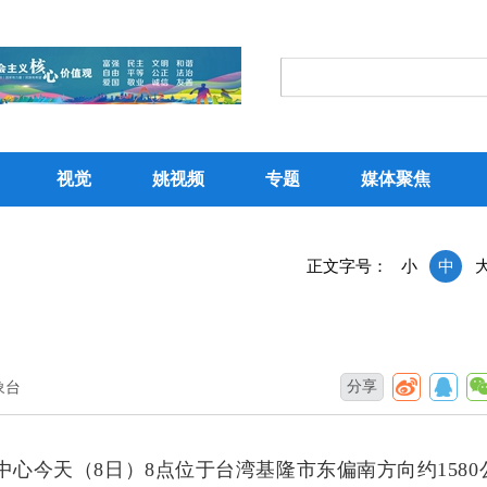
视觉
姚视频
专题
媒体聚焦
正文字号：
小
中
分享
象台
中心今天（8日）8点位于台湾基隆市东偏南方向约1580