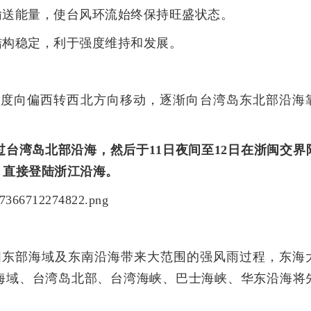
输送能量，使台风环流始终保持旺盛状态。
结构稳定，利于强度维持和发展。
里的速度向偏西转西北方向移动，逐渐向台湾岛东北部沿海
擦过台湾岛北部沿海，然后于11日夜间至12日在浙闽交界
，直接登陆浙江沿海。
我国东部海域及东南沿海带来大范围的强风雨过程，东海
海域、台湾岛北部、台湾海峡、巴士海峡、华东沿海将