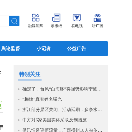
融媒矩阵
读报纸
看电视
听广播
舆论监督
小记者
公益广告
大
特别关注
确定了，台风“白海豚”将强势影响宁波！即将进入48小时警戒线！预计影响时间长，风大雨强，宁波启动IV级防台风应急响应！
“梅姨”真实姓名曝光
浙江部分景区关闭、活动延期，多条水上航班停航！台风“白海豚”今晨5时位于温州市偏东方向约1360公里的西北太平洋上
中方对6家美国实体采取反制措施
年
借汛情造谣博流量，广西横州18人被依法查处（2026·08·05）