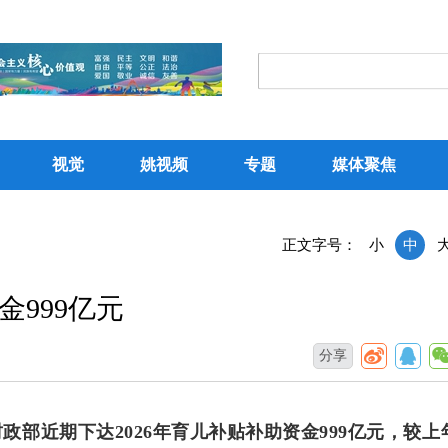
视觉
姚视频
专题
媒体聚焦
正文字号：
小
中
999亿元
分享
财政部近期下达2026年育儿补贴补助资金999亿元，较上