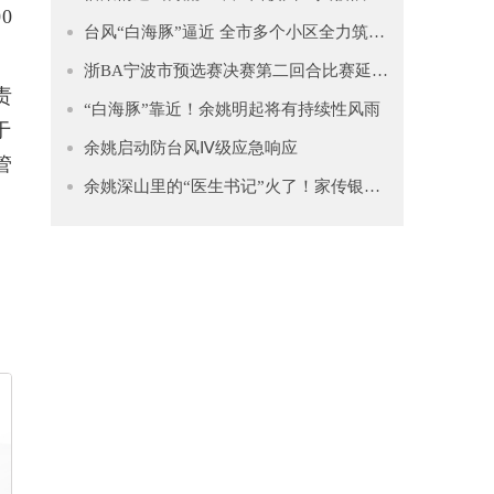
0
台风“白海豚”逼近 全市多个小区全力筑牢安全防线
浙BA宁波市预选赛决赛第二回合比赛延期公告
责
“白海豚”靠近！余姚明起将有持续性风雨
于
余姚启动防台风Ⅳ级应急响应
管
余姚深山里的“医生书记”火了！家传银针+遍访名师，患者遍布宁波、绍兴、杭州……