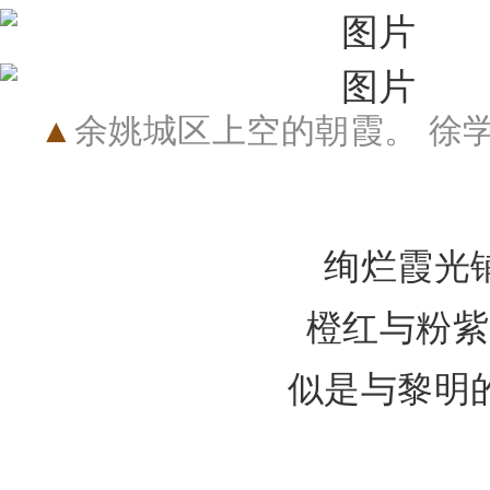
余姚城区上空的朝霞。
徐学
▲
绚烂霞光
橙红与粉紫
似是与黎明