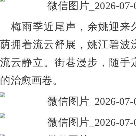
梅雨季近尾声，
余姚迎来
荫拥着流云舒展，姚江碧波
流云静立。街巷漫步，随手
的治愈画卷。