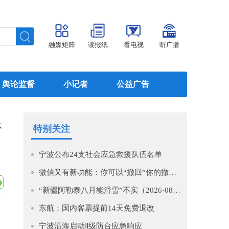
融媒矩阵
读报纸
看电视
听广播
舆论监督
小记者
公益广告
大
特别关注
宁波公布24支社会应急救援队伍名单
微信又有新功能：你可以“撤回”你的撤回了！
“新疆阿勒泰八月能滑雪”不实（2026·08·07）
东航：国内客票提前14天免费退改
宁波沿海启动Ⅱ级防台应急响应