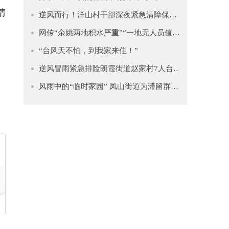
清
逆风而行！洋山村干部深夜紧急清障保平安
网传“余姚两地积水严重”“一地无人员值守”？谣言！
“台风天不怕，到我家来住！”
逆风冒雨紧急排险朗霞街道赵家村7人台风中加固楼顶热水器
风雨中的“临时家园” 凤山街道为滞留群众撑起“安全伞”