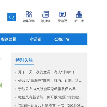
融媒矩阵
读报纸
看电视
听广播
舆论监督
小记者
公益广告
大
特别关注
开了一天一夜的空调，有人“中毒”了！医生提醒→
受台风“白海豚”影响，取消、延期、退款！
宁波公布24支社会应急救援队伍名单
微信又有新功能：你可以“撤回”你的撤回了！
“新疆阿勒泰八月能滑雪”不实（2026·08·07）