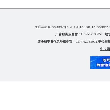
互联网新闻信息服务许可证：33120200012 信息网络
广告服务及合作：
0574-62735052
地
违法和不良信息举报电话：
0574-62735052
举报邮
中央网