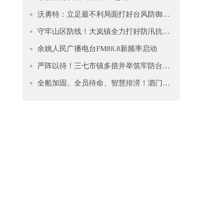
沃勇特：立足最不利局面打好台风防御仗 全力守护人民群众生命财产安全
守牢山区防线！大岚镇全力打好防汛抗台“主动仗”
余姚人民广播电台FM88.8新频率启动
严阵以待！三七市镇多措并举筑牢防台安全网
全船加固、全员待命、智慧排涝！泗门镇筑牢防台“安全堤”