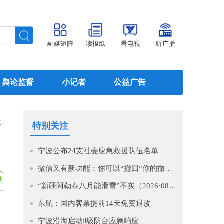
融媒矩阵
读报纸
看电视
听广播
舆论监督
小记者
公益广告
大
特别关注
宁波公布24支社会应急救援队伍名单
微信又有新功能：你可以“撤回”你的撤回了！
“新疆阿勒泰八月能滑雪”不实（2026·08·07）
东航：国内客票提前14天免费退改
宁波沿海启动Ⅱ级防台应急响应