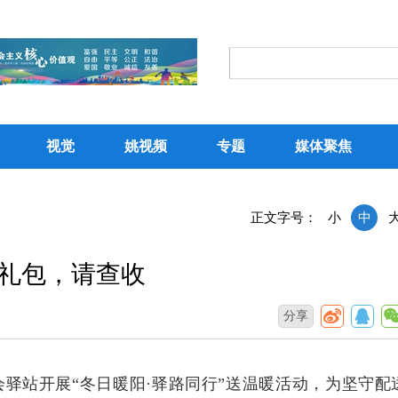
视觉
姚视频
专题
媒体聚焦
正文字号：
小
中
礼包，请查收
分享
会驿站开展“冬日暖阳·驿路同行”送温暖活动，为坚守配