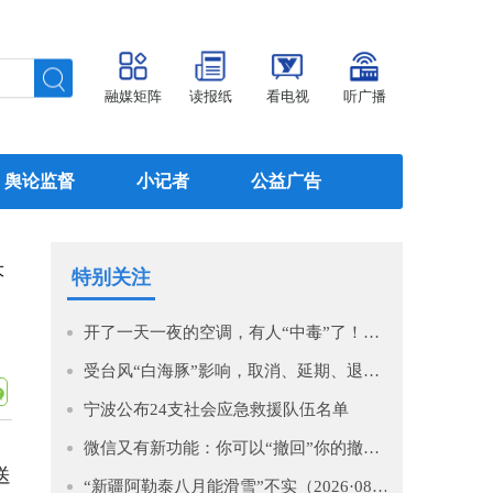
融媒矩阵
读报纸
看电视
听广播
舆论监督
小记者
公益广告
大
特别关注
开了一天一夜的空调，有人“中毒”了！医生提醒→
受台风“白海豚”影响，取消、延期、退款！
宁波公布24支社会应急救援队伍名单
微信又有新功能：你可以“撤回”你的撤回了！
送
“新疆阿勒泰八月能滑雪”不实（2026·08·07）