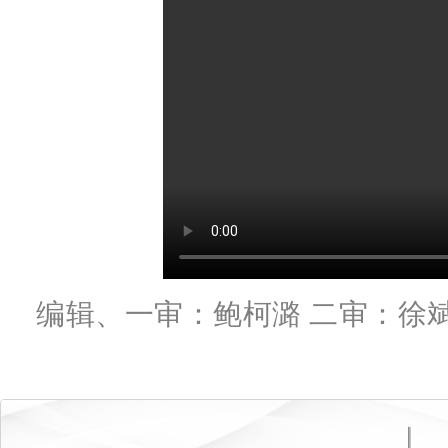
编辑、一审：鲍柯潞 二审：徐斌