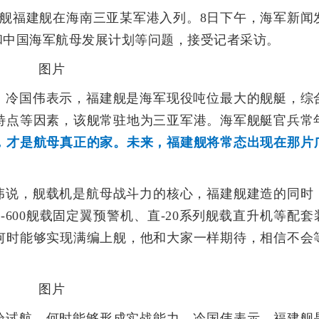
母舰福建舰在海南三亚某军港入列。8日下午，海军新闻
和中国海军航母发展计划等问题，接受记者采访。
，冷国伟表示，福建舰是海军现役吨位最大的舰艇，综
特点等因素，该舰常驻地为三亚军港。海军舰艇官兵常
，才是航母真正的家。未来，福建舰将常态出现在那片
伟说，舰载机是航母战斗力的核心，福建舰建造的同时
空警-600舰载固定翼预警机、直-20系列舰载直升机等配套
何时能够实现满编上舰，他和大家一样期待，相信不会
验试航，何时能够形成实战能力，冷国伟表示，福建舰