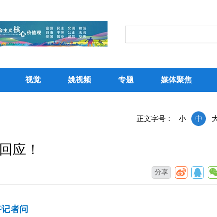
视觉
姚视频
专题
媒体聚焦
正文字号：
小
中
回应！
分享
答记者问