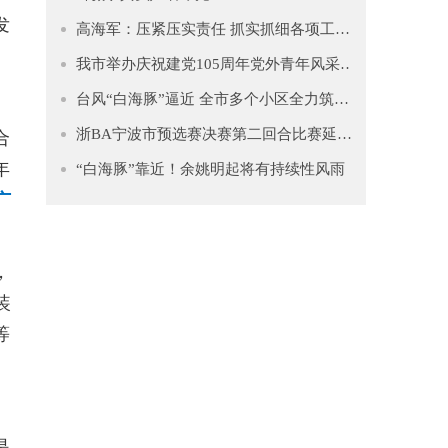
发
高海军：压紧压实责任 抓实抓细各项工作 坚决筑牢防汛防台坚固防线
我市举办庆祝建党105周年党外青年风采展示暨主题教育推进会
台风“白海豚”逼近 全市多个小区全力筑牢安全防线
浙BA宁波市预选赛决赛第二回合比赛延期公告
合
年
“白海豚”靠近！余姚明起将有持续性风雨
广
，
装
等
是