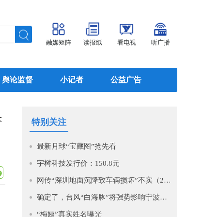
融媒矩阵
读报纸
看电视
听广播
舆论监督
小记者
公益广告
大
特别关注
最新月球“宝藏图”抢先看
宇树科技发行价：150.8元
网传“深圳地面沉降致车辆损坏”不实（2026·08·06）
确定了，台风“白海豚”将强势影响宁波！即将进入48小时警戒线！预计影响时间长，风大雨强，宁波启动IV级防台风应急响应！
“梅姨”真实姓名曝光