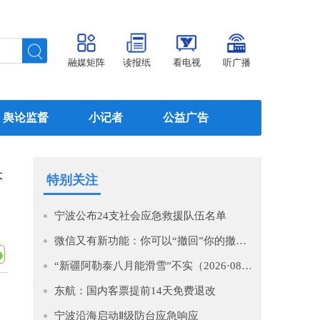
融媒矩阵
读报纸
看电视
听广播
舆论监督
小记者
公益广告
大
特别关注
宁波公布24支社会应急救援队伍名单
微信又有新功能：你可以“撤回”你的撤回了！
“新疆阿勒泰八月能滑雪”不实（2026·08·07）
东航：国内客票提前14天免费退改
宁波沿海启动Ⅱ级防台应急响应