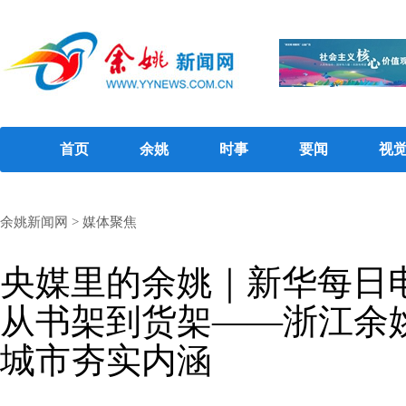
首页
余姚
时事
要闻
视
余姚新闻网
>
媒体聚焦
央媒里的余姚｜新华每日
从书架到货架——浙江余姚
城市夯实内涵