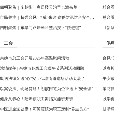
四明聚焦｜东朝街一商居楼天沟里长满杂草
市民关注｜超强台风“巴威”来袭 这份防汛防台安全指南请收好
四明聚焦｜东旱门路居民区整治按下“快进键”
《新
工会
供
余姚市总工会开展2026年高温慰问活动
台风“
浓情端午 | 余姚市各级工会端午节系列活动回顾
以春
既送法律又送“心”安，低塘街道这场活动太暖了
平安
以案说法、现场答疑！朗霞街道为企业送上“安全课”
消防供
健身又养心！陆埠镇职工舞蹈兴趣班开班
以学
中医进企送健康！河姆渡镇为职工定制“养生良方”
甘浙