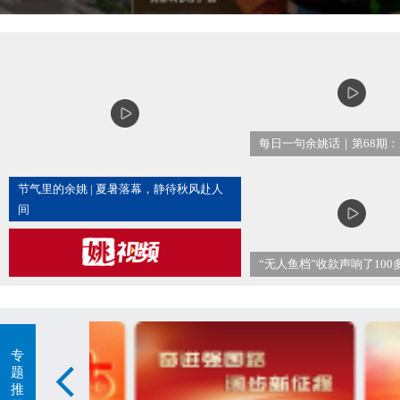
节气里的余姚 | 夏暑落幕，静待秋风赴人
间
专
题
推