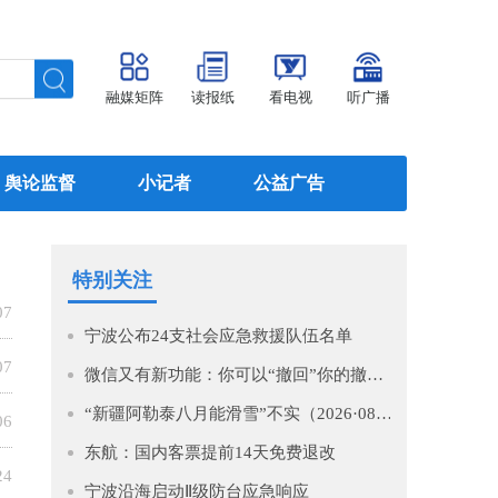
融媒矩阵
读报纸
看电视
听广播
舆论监督
小记者
公益广告
特别关注
07
宁波公布24支社会应急救援队伍名单
07
微信又有新功能：你可以“撤回”你的撤回了！
“新疆阿勒泰八月能滑雪”不实（2026·08·07）
06
东航：国内客票提前14天免费退改
24
宁波沿海启动Ⅱ级防台应急响应