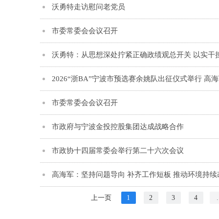
沃勇特走访慰问老党员
市委常委会会议召开
沃勇特：从思想深处拧紧正确政绩观总开关 以实干担
2026“浙BA”宁波市预选赛余姚队出征仪式举行 高
市委常委会会议召开
市政府与宁波金投控股集团达成战略合作
市政协十四届常委会举行第二十六次会议
高海军：坚持问题导向 补齐工作短板 推动环境持
上一页
1
2
3
4
.