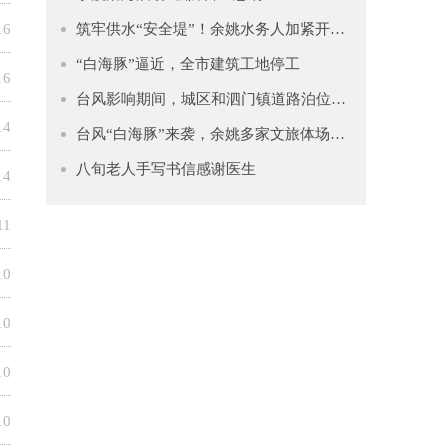
16
筑牢供水“安全堤”！余姚水务人加紧开展泵房巡查
“白海豚”逼近，全市建筑工地停工
16
台风影响期间，城区和泗门镇道路泊位暂停收费
14
台风“白海豚”来袭，余姚多家文旅体场所临时关停
八旬老人手写书信感谢医生
14
11
10
10
10
10