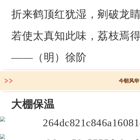
折来鹤顶红犹湿，剜破龙
若使太真知此味，荔枝焉
——（明）徐阶
今朝风华
大棚保温