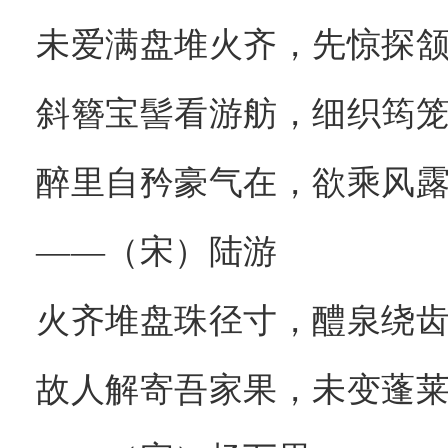
未爱满盘堆火齐，先惊探
斜簪宝髻看游舫，细织筠
醉里自矜豪气在，欲乘风
——（宋）陆游
火齐堆盘珠径寸，醴泉绕
故人解寄吾家果，未变蓬