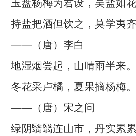
玉盘杨梅为君设，吴盐如
持盐把酒但饮之，莫学夷
——（唐）李白
地湿烟尝起，山晴雨半来
冬花采卢橘，夏果摘杨梅
——（唐）宋之问
绿阴翳翳连山市，丹实累