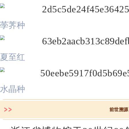
荸荠种
夏至红
水晶种
前世溯源