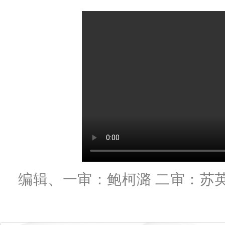
编辑、一审：鲍柯潞 二审：苏