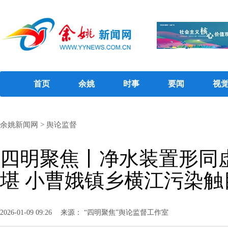
首页
余姚
时事
要闻
视
余姚新闻网
>
舆论监督
四明聚焦丨净水装置形同
堪 小曹娥镇乡横江污染触
2026-01-09 09:26
来源： “四明聚焦”舆论监督工作室