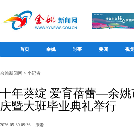
首页
余姚
时事
要闻
视
余姚新闻网
>
小记者
十年葵绽 爱育蓓蕾—余
庆暨大班毕业典礼举行
2026-05-30 09:36
来源：