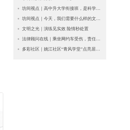
坊间视点｜高中升大学衔接班，是科学过渡还是贩卖焦虑？
坊间视点｜今天，我们需要什么样的文学？
文明之光｜​演练见实效 险情秒处置
法律顾问在线｜乘坐网约车受伤，责任谁担？
多彩社区｜姚江社区“青风学堂”点亮居民文化生活