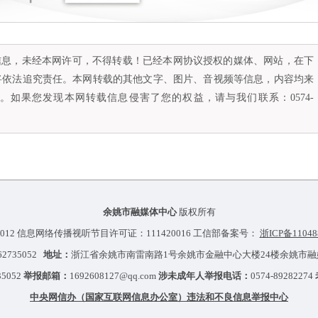
容信息，未经本网许可，不得转载！已经本网协议授权的媒体、网站，在下
将依法追究责任。本网转载的其他文字、图片、音视频等信息，内容均来
如果您发现本网转载信息侵害了您的权益，请与我们联系：0574-
余姚市融媒体中心
版权所有
012 信息网络传播视听节目许可证：111420016 工信部备案号：
浙ICP备11048
-62735052
地址：
浙江省余姚市南雷南路1号余姚市金融中心大楼24楼余姚市
35052
举报邮箱：
1692608127@qq.com
涉未成年人举报电话：
0574-89282274
中央网信办（国家互联网信息办公室）违法和不良信息举报中心