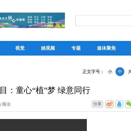
视觉
姚视频
专题
媒体聚焦
正文字号：
小
中
：童心“植”梦 绿意同行
分享
杰 陈洁