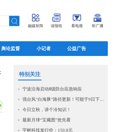
融媒矩阵
读报纸
看电视
听广播
舆论监督
小记者
公益广告
大
特别关注
宁波沿海启动Ⅱ级防台应急响应
强台风“白海豚”路径更新！可能于9日下午至10日早晨在浙江到福建北部沿海地区登陆！
今日立秋，讲个冷知识！
最新月球“宝藏图”抢先看
宇树科技发行价：150.8元