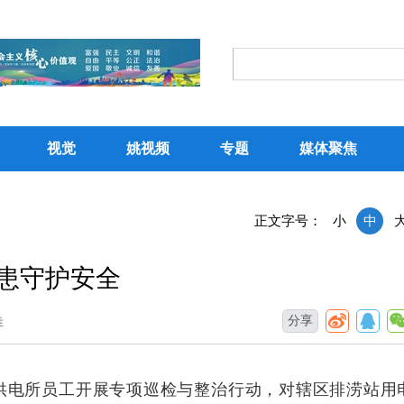
视觉
姚视频
专题
媒体聚焦
正文字号：
小
中
隐患守护安全
分享
垚
织供电所员工开展专项巡检与整治行动，对辖区排涝站用