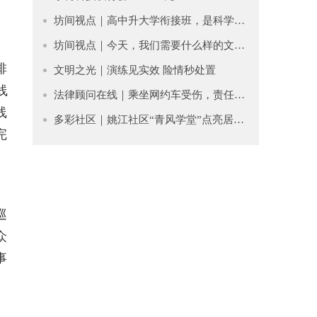
坊间视点｜高中升大学衔接班，是科学过渡还是贩卖焦虑？
坊间视点｜今天，我们需要什么样的文学？
排
文明之光｜​演练见实效 险情秒处置
线
法律顾问在线｜乘坐网约车受伤，责任谁担？
线
多彩社区｜姚江社区“青风学堂”点亮居民文化生活
完
巡
众
事