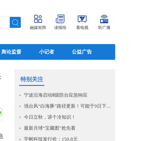
融媒矩阵
读报纸
看电视
听广播
舆论监督
小记者
公益广告
大
特别关注
宁波沿海启动Ⅱ级防台应急响应
强台风“白海豚”路径更新！可能于9日下午至10日早晨在浙江到福建北部沿海地区登陆！
今日立秋，讲个冷知识！
最新月球“宝藏图”抢先看
电
宇树科技发行价：150.8元