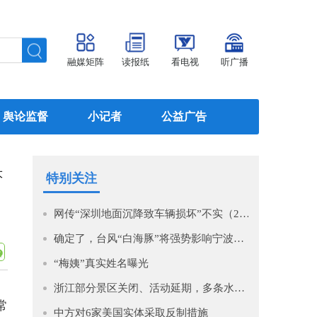
融媒矩阵
读报纸
看电视
听广播
舆论监督
小记者
公益广告
大
特别关注
网传“深圳地面沉降致车辆损坏”不实（2026·08·06）
确定了，台风“白海豚”将强势影响宁波！即将进入48小时警戒线！预计影响时间长，风大雨强，宁波启动IV级防台风应急响应！
“梅姨”真实姓名曝光
浙江部分景区关闭、活动延期，多条水上航班停航！台风“白海豚”今晨5时位于温州市偏东方向约1360公里的西北太平洋上
常
中方对6家美国实体采取反制措施