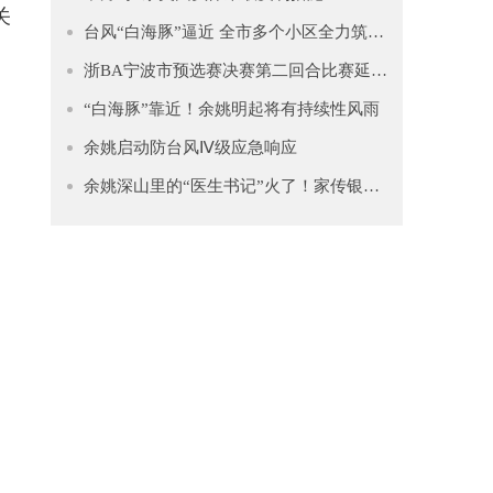
关
台风“白海豚”逼近 全市多个小区全力筑牢安全防线
浙BA宁波市预选赛决赛第二回合比赛延期公告
“白海豚”靠近！余姚明起将有持续性风雨
余姚启动防台风Ⅳ级应急响应
余姚深山里的“医生书记”火了！家传银针+遍访名师，患者遍布宁波、绍兴、杭州……