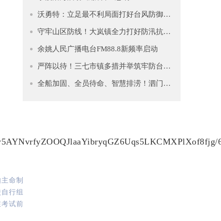
沃勇特：立足最不利局面打好台风防御仗 全力守护人民群众生命财产安全
守牢山区防线！大岚镇全力打好防汛抗台“主动仗”
余姚人民广播电台FM88.8新频率启动
严阵以待！三七市镇多措并举筑牢防台安全网
全船加固、全员待命、智慧排涝！泗门镇筑牢防台“安全堤”
自主命制
校自行组
在考试前