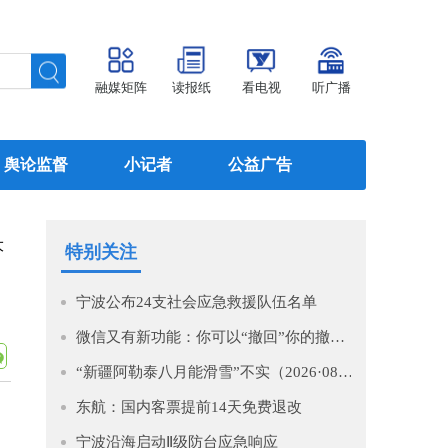
融媒矩阵
读报纸
看电视
听广播
舆论监督
小记者
公益广告
大
特别关注
宁波公布24支社会应急救援队伍名单
微信又有新功能：你可以“撤回”你的撤回了！
“新疆阿勒泰八月能滑雪”不实（2026·08·07）
东航：国内客票提前14天免费退改
宁波沿海启动Ⅱ级防台应急响应