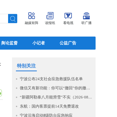
融媒矩阵
读报纸
看电视
听广播
舆论监督
小记者
公益广告
大
特别关注
宁波公布24支社会应急救援队伍名单
微信又有新功能：你可以“撤回”你的撤回了！
“新疆阿勒泰八月能滑雪”不实（2026·08·07）
东航：国内客票提前14天免费退改
宁波沿海启动Ⅱ级防台应急响应