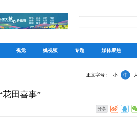
视觉
姚视频
专题
媒体聚焦
正文字号：
小
中
“花田喜事”
分享