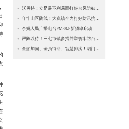
，
沃勇特：立足最不利局面打好台风防御仗 全力守护人民群众生命财产安全
田
守牢山区防线！大岚镇全力打好防汛抗台“主动仗”
迎
余姚人民广播电台FM88.8新频率启动
待
严阵以待！三七市镇多措并举筑牢防台安全网
全船加固、全员待命、智慧排涝！泗门镇筑牢防台“安全堤”
的
农
种
花
生
连
文