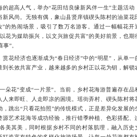
海的超高人气，举办“花田结良缘新风伴一生”主题活动
俗新风尚。无独有偶，象山县贤庠镇碶头陈村的油菜花
红妆”的热闹场景，吸引了数万名游客。通过一幅幅花开
“以花为媒助振兴，以文兴旅促共富”的美好前景，也期
喜事”。
赏花经济也逐渐成为“春日经济”中的“明星”，从单一
量到长效共富产业，越来越多的乡村正以花为钥，解锁
。
“一朵花”变成“一片景”。当前，乡村花海游普遍存在品
入人来即旺、人走即凉的困境。瑶街弄村、碶头陈村将
动，跳出“只看花拍照”的传统模式，正是差异化发展的
婺源艺术花海等成功经验，推行错季种植、色彩搭配、
各美其美，同时根据乡村不同的村落肌理，融入历史