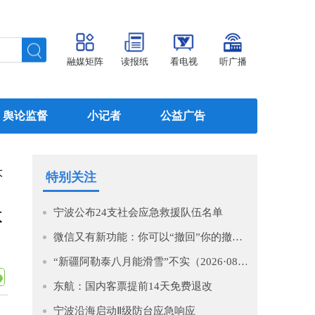
融媒矩阵
读报纸
看电视
听广播
舆论监督
小记者
公益广告
大
特别关注
体
宁波公布24支社会应急救援队伍名单
微信又有新功能：你可以“撤回”你的撤回了！
“新疆阿勒泰八月能滑雪”不实（2026·08·07）
东航：国内客票提前14天免费退改
宁波沿海启动Ⅱ级防台应急响应