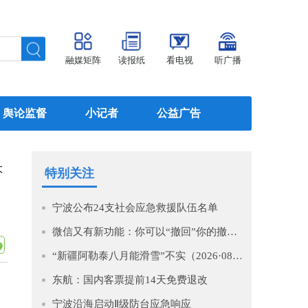
融媒矩阵
读报纸
看电视
听广播
舆论监督
小记者
公益广告
大
特别关注
宁波公布24支社会应急救援队伍名单
微信又有新功能：你可以“撤回”你的撤回了！
“新疆阿勒泰八月能滑雪”不实（2026·08·07）
东航：国内客票提前14天免费退改
、
宁波沿海启动Ⅱ级防台应急响应