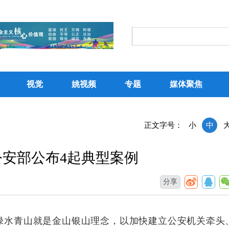
视觉
姚视频
专题
媒体聚焦
正文字号：
小
中
公安部公布4起典型案例
分享
绿水青山就是金山银山理念，以加快建立公安机关牵头