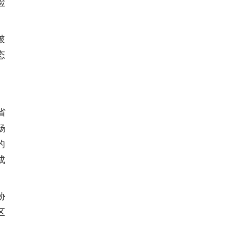
检
破
态
省
杨
的
成
胁
区