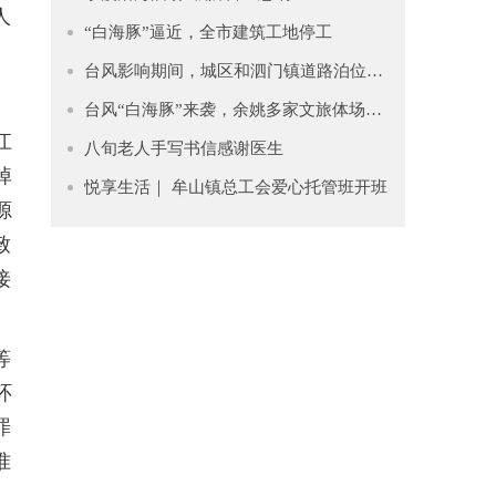
人
“白海豚”逼近，全市建筑工地停工
台风影响期间，城区和泗门镇道路泊位暂停收费
台风“白海豚”来袭，余姚多家文旅体场所临时关停
江
八旬老人手写书信感谢医生
掉
悦享生活｜ 牟山镇总工会爱心托管班开班
源
致
接
等
环
罪
准