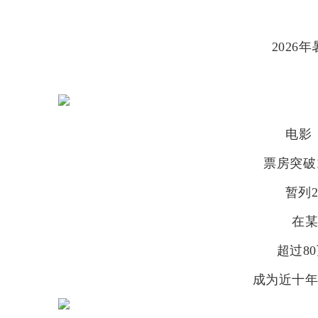
2026
电影
票房突破
暂列
在
超过8
成为近十