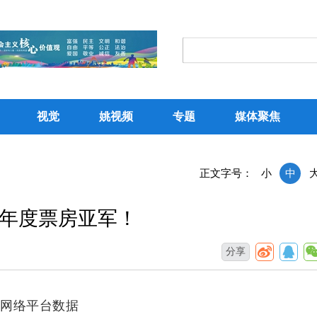
视觉
姚视频
专题
媒体聚焦
正文字号：
小
中
6年度票房亚军！
分享
据网络平台数据