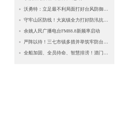
沃勇特：立足最不利局面打好台风防御仗 全力守护人民群众生命财产安全
守牢山区防线！大岚镇全力打好防汛抗台“主动仗”
余姚人民广播电台FM88.8新频率启动
严阵以待！三七市镇多措并举筑牢防台安全网
全船加固、全员待命、智慧排涝！泗门镇筑牢防台“安全堤”