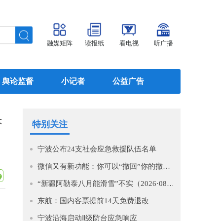
融媒矩阵
读报纸
看电视
听广播
舆论监督
小记者
公益广告
大
特别关注
宁波公布24支社会应急救援队伍名单
微信又有新功能：你可以“撤回”你的撤回了！
“新疆阿勒泰八月能滑雪”不实（2026·08·07）
东航：国内客票提前14天免费退改
宁波沿海启动Ⅱ级防台应急响应