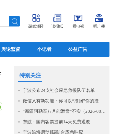
融媒矩阵
读报纸
看电视
听广播
舆论监督
小记者
公益广告
大
特别关注
宁波公布24支社会应急救援队伍名单
微信又有新功能：你可以“撤回”你的撤回了！
“新疆阿勒泰八月能滑雪”不实（2026·08·07）
东航：国内客票提前14天免费退改
宁波沿海启动Ⅱ级防台应急响应