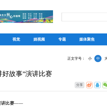
视觉
姚视频
专题
媒体聚焦
正文字号：
小
中
讲好故事”演讲比赛
分享
演讲比赛——