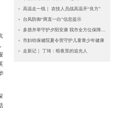
高温走一线｜ 农技人员战高温开“良方”
台风防御“两直一白”信息提示
多措并举守护夕阳安康 我市全方位保障老年人清凉度夏
杭
市妇幼保健院夏令营守护儿童青少年健康
，
走新记｜ 丁琦：暗夜里的追光人
报
英
华
深
活
、