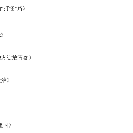
“打怪”路》
光》
地方绽放青春》
大治》
祖国》