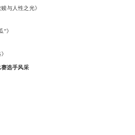
救赎与人性之光》
瓜”》
路》
比赛选手风采