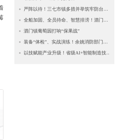
着
严阵以待！三七市镇多措并举筑牢防台安全网
莓
全船加固、全员待命、智慧排涝！泗门镇筑牢防台“安全堤”
泗门镇葡萄园打响“保果战”
装备“体检”、实战演练！余姚消防部门全力备战“白海豚”
以技赋能产业升级！省级AI+智能制造技能竞赛助力余姚从“制造”迈向“智造”