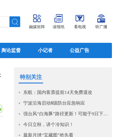
融媒矩阵
读报纸
看电视
听广播
舆论监督
小记者
公益广告
大
特别关注
东航：国内客票提前14天免费退改
宁波沿海启动Ⅱ级防台应急响应
强台风“白海豚”路径更新！可能于9日下午至10日早晨在浙江到福建北部沿海地区登陆！
今日立秋，讲个冷知识！
最新月球“宝藏图”抢先看