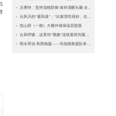
北
沃勇特：坚持顶格防御 保持清醒头脑 全面筑牢防汛防台安全屏障
慧
台风天的“避风港”：“比家里吃得好、住得好”
悦山府（一期）大楼外墙保温层脱落
台风呼啸，这里却“视频”连线着世间最暖的牵挂
闻令而动 风雨驰援——市战狼救援队奔赴鹿亭乡抗台抢险