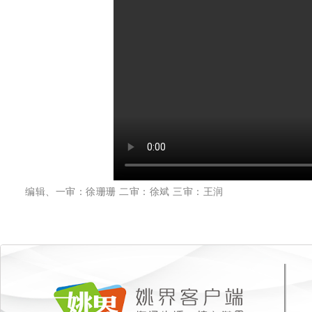
编辑、一审：徐珊珊 二审：徐斌 三审：王润