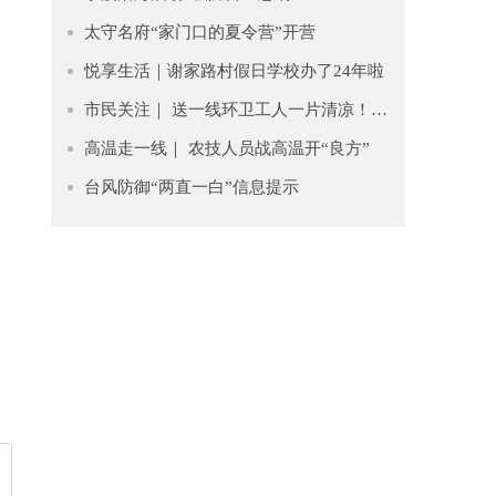
太守名府“家门口的夏令营”开营
悦享生活｜谢家路村假日学校办了24年啦
市民关注｜ 送一线环卫工人一片清凉！错时作息避高温，防暑物资有保障
高温走一线｜ 农技人员战高温开“良方”
台风防御“两直一白”信息提示