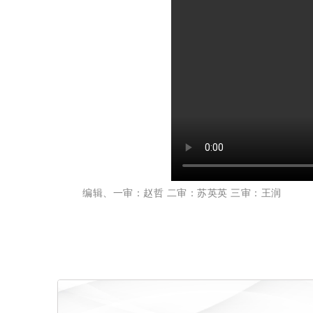
编辑、一审：赵哲 二审：苏英英 三审：王润