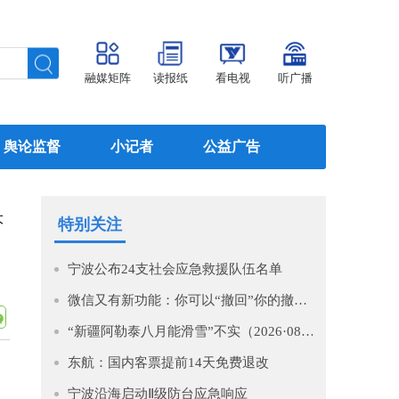
融媒矩阵
读报纸
看电视
听广播
舆论监督
小记者
公益广告
大
特别关注
宁波公布24支社会应急救援队伍名单
微信又有新功能：你可以“撤回”你的撤回了！
“新疆阿勒泰八月能滑雪”不实（2026·08·07）
东航：国内客票提前14天免费退改
宁波沿海启动Ⅱ级防台应急响应