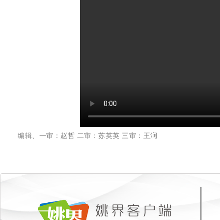
编辑、一审：赵哲 二审：苏英英 三审：王润