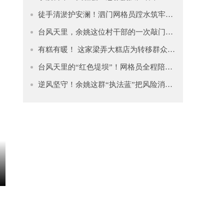
徒手清淤护安澜！泗门网格员蹚水筑牢防汛“安全堤”
台风天里，余姚这位村干部的一次敲门救了一命！
有糕有暖！ 这家梁弄大糕店为转移群众送去“舌尖上的温暖”
台风天里的“红色堤坝”！网格员全程陪护摔伤老人就医
逆风坚守！余姚这群“执法蓝”把风险消除在风雨前