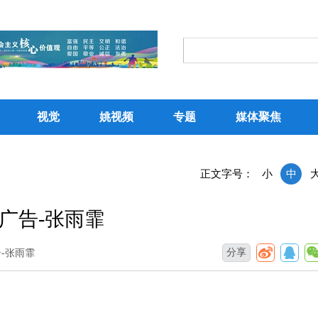
视觉
姚视频
专题
媒体聚焦
正文字号：
小
中
广告-张雨霏
分享
-张雨霏