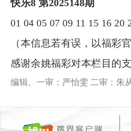
快乐8
第2025148期
01
04
05
07
09
11
15
16
20
（本信息若有误，以福彩官
感谢余姚福彩对本栏目的
编辑、一审：严怡雯 二审：朱