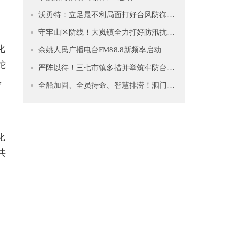
沃勇特：立足最不利局面打好台风防御仗 全力守护人民群众生命财产安全
守牢山区防线！大岚镇全力打好防汛抗台“主动仗”
化
余姚人民广播电台FM88.8新频率启动
蛇
严阵以待！三七市镇多措并举筑牢防台安全网
，
全船加固、全员待命、智慧排涝！泗门镇筑牢防台“安全堤”
化
共