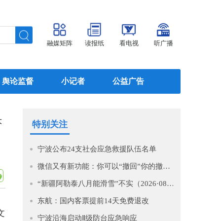
融媒矩阵
读报纸
看电视
听广播
舆论监督
小记者
公益广告
大
特别关注
宁波公布24支社会应急救援队伍名单
微信又有新功能：你可以“撤回”你的撤回了！
“新疆阿勒泰八月能滑雪”不实（2026·08·07）
东航：国内客票提前14天免费退改
文
宁波沿海启动Ⅱ级防台应急响应