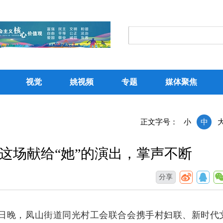
视觉
姚视频
专题
媒体聚焦
正文字号：
小
中
这场献给“她”的演出，掌声不断
分享
9日晚，凤山街道同光村工会联合会携手村妇联、新时代