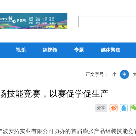
视觉
姚视频
专题
媒体聚焦
正文字号：
小
中
这场技能竞赛，以赛促学促生产
分享
、宁波安拓实业有限公司协办的首届膨胀产品组装技能竞