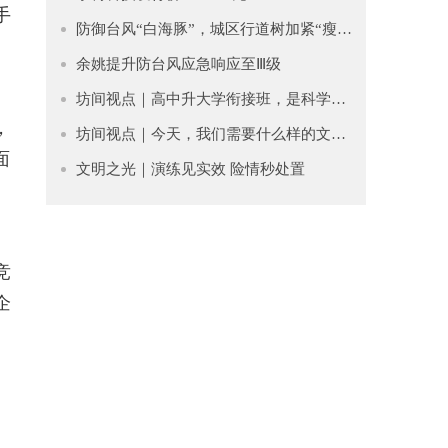
手
防御台风“白海豚”，城区行道树加紧“瘦身”排险
余姚提升防台风应急响应至Ⅲ级
坊间视点｜高中升大学衔接班，是科学过渡还是贩卖焦虑？
，
坊间视点｜今天，我们需要什么样的文学？
面
文明之光｜​演练见实效 险情秒处置
竞
企