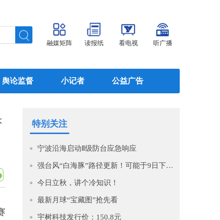
融媒矩阵
读报纸
看电视
听广播
舆论监督
小记者
公益广告
大
特别关注
宁波沿海启动Ⅱ级防台应急响应
强台风“白海豚”路径更新！可能于9日下午至10日早晨在浙江到福建北部沿海地区登陆！
今日立秋，讲个冷知识！
最新月球“宝藏图”抢先看
赛
宇树科技发行价：150.8元