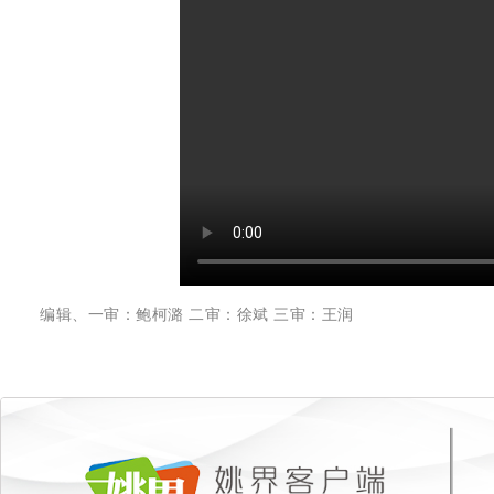
编辑、一审：鲍柯潞 二审：徐斌 三审：王润