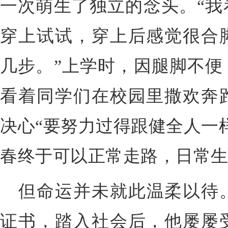
一次萌生了独立的念头。
“
我
穿上试试，穿上后
感觉
很合
几步。
”
上学时，
因腿脚不便
看着同学们在校园里撒欢奔
决心
“
要努力过得跟健全人一
春
终于可以正常走路，日常
但命运
并未
就此温柔
以待
证书，踏入社会后，他
屡屡