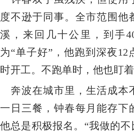
度不逊于同事。全市范围他
溪，来回几十公里，到手
4
为
“
单子好
”
，他跑到深夜
12
时开工。不跑单时，他也盯
奔波在城市里，生活成本
一日三餐，
钟春
每月能存下
他总是
积极
报名。
“
我
做的
不