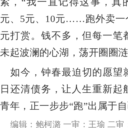
紧，
“
我一直记得这事，真
元、
5
元、
10
元
……
跑外卖一
元打赏。钱不多，但每一笔
未起波澜的心湖，荡开圈圈
如今，
钟春最迫切的愿望
日还清
债务
，让人生重新起
青年，正一步步“跑”出属于
编辑：鲍柯潞 一审：王瑜 二审