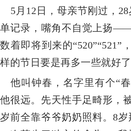
5
月
12
日，母亲节刚过，
28
单记录，嘴角不自觉上扬
—
数着即将到来的“520”“52
样的节日要是再多一些就好
他叫钟春，名字里有个
“
他很远。先天性手足畸形，
岁前全靠爷爷奶奶
照料
。
8
岁