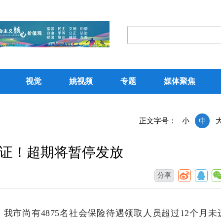
视觉
姚视频
专题
媒体聚焦
正文字号：
小
中
认证！超期将暂停发放
分享
我市尚有4875名社会保险待遇领取人员超过12个月未