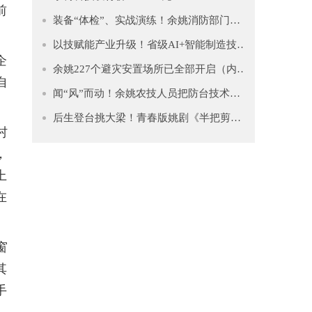
前
装备“体检”、实战演练！余姚消防部门全力备战“白海豚”
以技赋能产业升级！省级AI+智能制造技能竞赛助力余姚从“制造”迈向“智造”
企
余姚227个避灾安置场所已全部开启（内附安置点清单）
自
闻“风”而动！余姚农技人员把防台技术送到田间地头
后生登台挑大梁！青春版姚剧《半把剪刀》昨晚首演
村
，
上
在
窗
其
手