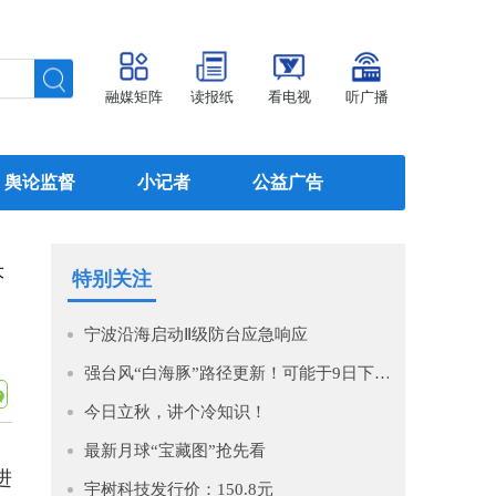
融媒矩阵
读报纸
看电视
听广播
舆论监督
小记者
公益广告
大
特别关注
宁波沿海启动Ⅱ级防台应急响应
强台风“白海豚”路径更新！可能于9日下午至10日早晨在浙江到福建北部沿海地区登陆！
今日立秋，讲个冷知识！
最新月球“宝藏图”抢先看
进
宇树科技发行价：150.8元