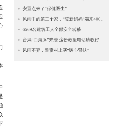
通
安置点来了“保健医生”
迎
风雨中的第二个家，“暖新妈妈”端来4000多只水饺慰藉异乡人
心
6569名建筑工人全部安全转移
台风“白海豚”来袭 这份救援电话请收好
门
风雨不弃，雅贤村上演“暖心背扶”
。
本
中
是
通
众
评