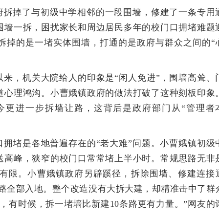
政府拆掉了与初级中学相邻的一段围墙，修建了一条专用
围墙一拆，困扰家长和周边居民多年的校门口拥堵难题
拆掉的是一堵实体围墙，打通的是政府与群众之间的“
以来，机关大院给人的印象是“闲人免进”，围墙高耸、
道心理鸿沟。小曹娥镇政府的做法打破了这种刻板印象
今更进一步拆墙让路，这背后是政府部门从“管理者
口拥堵是各地普遍存在的“老大难”问题。小曹娥镇初级
送高峰，狭窄的校门口常常堵上半小时。常规思路无非
有限。小曹娥镇政府另辟蹊径，拆除围墙、修建连接
线路全部入地。整个改造没有大拆大建，却精准击中了群
，有时候，拆一堵墙比新建10条路更有力量。”网友的