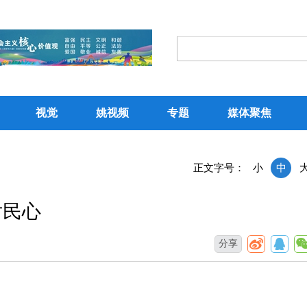
视觉
姚视频
专题
媒体聚焦
正文字号：
小
中
片民心
分享