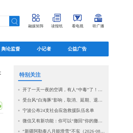
融媒矩阵
读报纸
看电视
听广播
舆论监督
小记者
公益广告
大
特别关注
开了一天一夜的空调，有人“中毒”了！医生提醒→
受台风“白海豚”影响，取消、延期、退款！
宁波公布24支社会应急救援队伍名单
微信又有新功能：你可以“撤回”你的撤回了！
“新疆阿勒泰八月能滑雪”不实（2026·08·07）