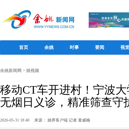
首页
余姚
时事
要闻
视
余姚新闻网
>
姚视频
移动CT车开进村！宁波
无烟日义诊，精准筛查守
2026-05-31 18:40
来源： 姚界客户端 记者 童威楠