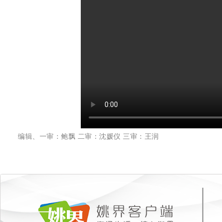
编辑、一审：鲍飘 二审：沈媛仪 三审：王润