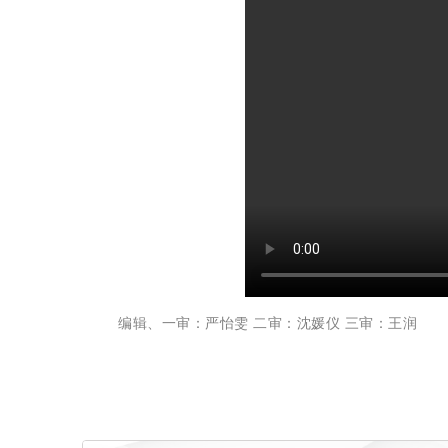
编辑、一审：严怡雯 二审：沈媛仪 三审：王润