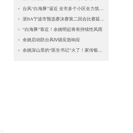
台风“白海豚”逼近 全市多个小区全力筑牢安全防线
浙BA宁波市预选赛决赛第二回合比赛延期公告
“白海豚”靠近！余姚明起将有持续性风雨
余姚启动防台风Ⅳ级应急响应
余姚深山里的“医生书记”火了！家传银针+遍访名师，患者遍布宁波、绍兴、杭州……