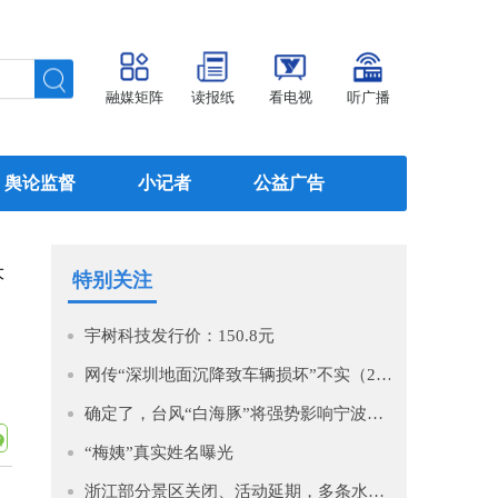
融媒矩阵
读报纸
看电视
听广播
舆论监督
小记者
公益广告
大
特别关注
宇树科技发行价：150.8元
网传“深圳地面沉降致车辆损坏”不实（2026·08·06）
确定了，台风“白海豚”将强势影响宁波！即将进入48小时警戒线！预计影响时间长，风大雨强，宁波启动IV级防台风应急响应！
“梅姨”真实姓名曝光
浙江部分景区关闭、活动延期，多条水上航班停航！台风“白海豚”今晨5时位于温州市偏东方向约1360公里的西北太平洋上