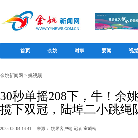
首页
余姚
时事
要闻
视
余姚新闻网
>
姚视频
30秒单摇208下，牛！
揽下双冠，陆埠二小跳绳
2025-08-04 14:41
来源： 姚界客户端 记者 童威楠