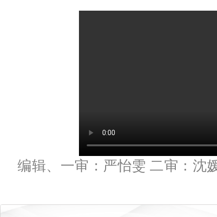
编辑、一审：严怡雯 二审：沈