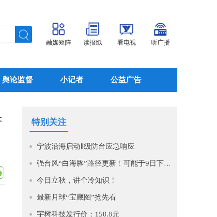
融媒矩阵
读报纸
看电视
听广播
舆论监督
小记者
公益广告
大
特别关注
宁波沿海启动Ⅱ级防台应急响应
强台风“白海豚”路径更新！可能于9日下午至10日早晨在浙江到福建北部沿海地区登陆！
今日立秋，讲个冷知识！
最新月球“宝藏图”抢先看
宇树科技发行价：150.8元