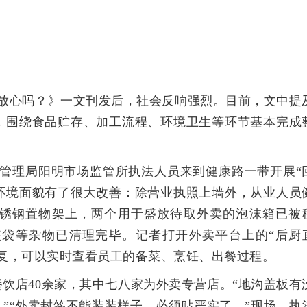
的放心吗？》一文刊发后，社会反响强烈。目前，文中提
，围绕食品贮存、加工流程、环境卫生等环节基本完成
督管理局阳明市场监管所执法人员来到健康路一带开展“
店环境面貌有了很大改善：除营业执照上墙外，从业人员
锈钢置物架上，两个用于盛放待取外卖的泡沫箱已被
袋等杂物已清理完毕。记者打开外卖平台上的“后厨
复，可以实时查看员工的备菜、烹饪、出餐过程。
饮店40余家，其中七八家为外卖专营店。“地沟盖板有
。”“外卖封签不能装装样子，必须贴严实了。”现场，执