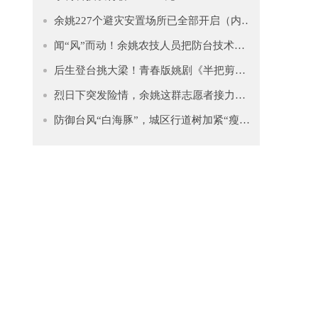
余姚227个避灾安置场所已全部开启（内附安置点清单）
闻“风”而动！余姚农技人员把防台技术送到田间地头
后生登台挑大梁！青春版姚剧《半把剪刀》昨晚首演
烈日下突发险情，余姚这群志愿者接力救助晕倒小伙
防御台风“白海豚”，城区行道树加紧“瘦身”排险