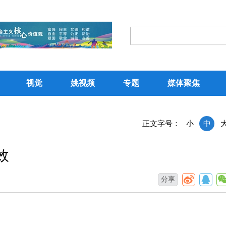
视觉
姚视频
专题
媒体聚焦
正文字号：
小
中
效
分享